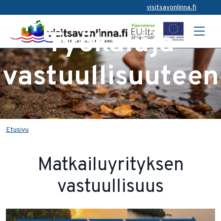
visitsavonlinna.fi
Työkaluja
vastuullisuuteen
Etusivu
Matkailuyrityksen
vastuullisuus