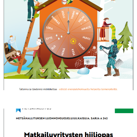
Paranna ja ylläpidä loma-asumisen tehokkuutta