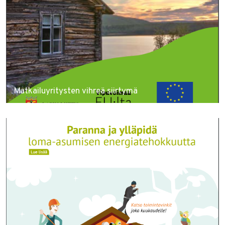
Matkailuyritysten vihreä siirtymä