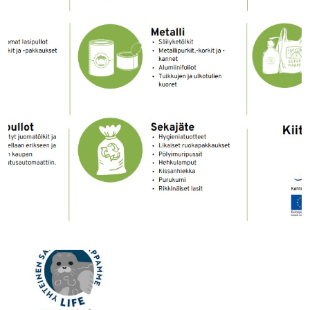
Jätteiden lajitteluohjeet yritysten käyttöön (FI-EN)