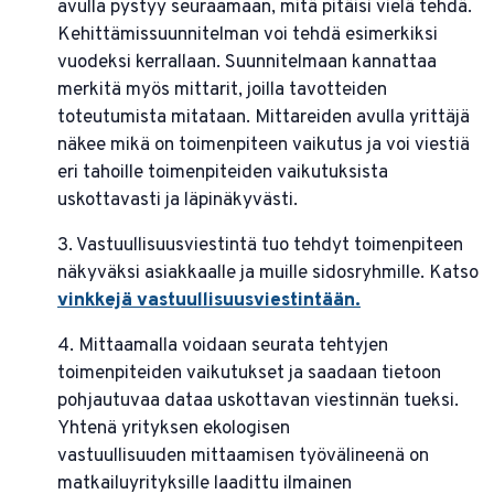
avulla pystyy seuraamaan, mitä pitäisi vielä tehdä.
Kehittämissuunnitelman voi tehdä esimerkiksi
vuodeksi kerrallaan. Suunnitelmaan kannattaa
merkitä myös mittarit, joilla tavotteiden
toteutumista mitataan. Mittareiden avulla yrittäjä
näkee mikä on toimenpiteen vaikutus ja voi viestiä
eri tahoille toimenpiteiden vaikutuksista
uskottavasti ja läpinäkyvästi.
3. Vastuullisuusviestintä tuo tehdyt toimenpiteen
näkyväksi asiakkaalle ja muille sidosryhmille. Katso
vinkkejä vastuullisuusviestintään
.
4. Mittaamalla voidaan seurata tehtyjen
toimenpiteiden vaikutukset ja saadaan tietoon
pohjautuvaa dataa uskottavan viestinnän tueksi.
Yhtenä yrityksen ekologisen
vastuullisuuden mittaamisen työvälineenä on
matkailuyrityksille laadittu ilmainen