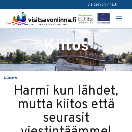
visitsavonlinna.fi
Kiitos
Etusivu
Harmi kun lähdet,
mutta kiitos että
seurasit
viestintäämme!