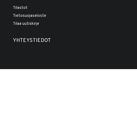
Tilastot
Tietosuojaseloste
Tilaa uutiskirje
YHTEYSTIEDOT