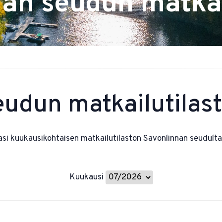
an seudun matkai
udun matkailutilas
si kuukausikohtaisen matkailutilaston Savonlinnan seudulta. 
Kuukausi