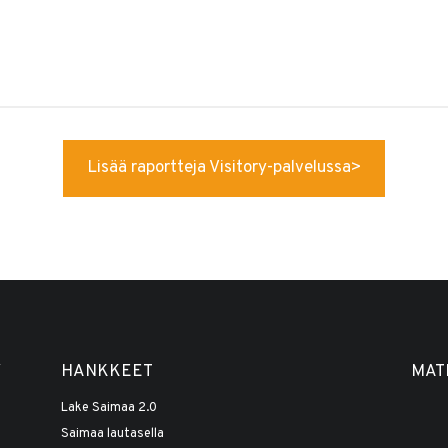
Lisää raportteja Visitory-palvelussa>
Y
HANKKEET
MAT
Lake Saimaa 2.0
Saimaa lautasella