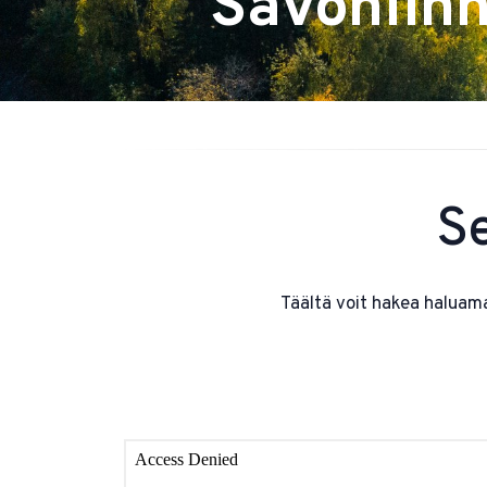
Savonlinn
Se
Täältä voit hakea haluama