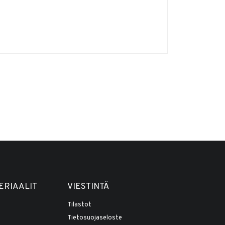
ERIAALIT
VIESTINTÄ
Tilastot
Tietosuojaseloste