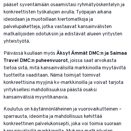
pääset syventämään osaamistasi ryhmätyöskentelyn ja
konkreettisten työkalujen avulla. Työpajan aikana
ideoidaan ja muotoillaan kiertomatkoja ja
palvelupaketteja, jotka vastaavat kansainvälisten
matkailijoiden odotuksiin ja edistävät alueen yritysten
yhteistyötä.
Päivässä kuullaan myös
Äksyt Ämmät DMC:n ja Saimaa
Travel DMC:n puheenvuorot
, joissa saat arvokasta
tietoa siitä, mitä kansainvälisillä markkinoilla myytäviltä
tuotteilta vaaditaan. Nämä toimijat toimivat
konkreettisina myyjinä kv-markkinoilla ja voivat tarjota
yrityksellesi mahdollisuuksia päästä osaksi
kansainvälisiä myyntikanavia.
Koulutus on käytännönläheinen ja vuorovaikutteinen –
sparrausta, ideointia ja mahdollisuus kehittää
konkreettinen palvelukonsepti, joka voi toimia suoraan