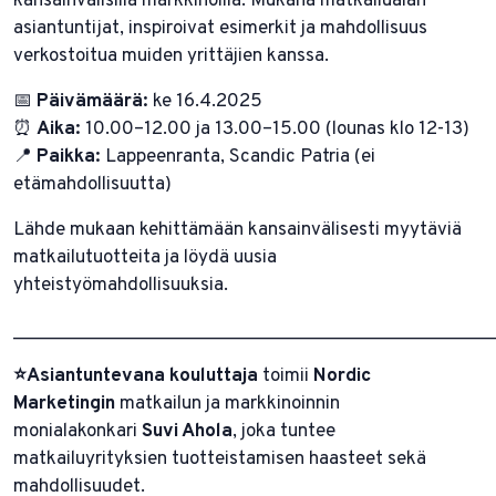
kansainvälisillä markkinoilla. Mukana matkailualan
asiantuntijat, inspiroivat esimerkit ja mahdollisuus
verkostoitua muiden yrittäjien kanssa.
📅
Päivämäärä:
ke 16.4.2025
⏰
Aika:
10.00–12.00 ja 13.00–15.00 (lounas klo 12-13)
📍
Paikka:
Lappeenranta, Scandic Patria (ei
etämahdollisuutta)
Lähde mukaan kehittämään kansainvälisesti myytäviä
matkailutuotteita ja löydä uusia
yhteistyömahdollisuuksia.
________________________________________________
⭐️Asiantuntevana kouluttaja
toimii
Nordic
Marketingin
matkailun ja markkinoinnin
monialakonkari
Suvi Ahola
, joka tuntee
matkailuyrityksien tuotteistamisen haasteet sekä
mahdollisuudet.