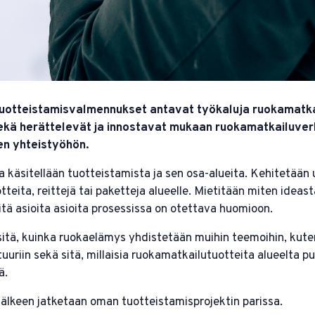
tuotteistamisvalmennukset antavat työkaluja ruokamatka
ekä herättelevät ja innostavat mukaan ruokamatkailuver
en yhteistyöhön.
 käsitellään tuotteistamista ja sen osa-alueita. Kehitetään 
teita, reittejä tai paketteja alueelle. Mietitään miten ideas
itä asioita asioita prosessissa on otettava huomioon.
itä, kuinka ruokaelämys yhdistetään muihin teemoihin, kuten
tuuriin sekä sitä, millaisia ruokamatkailutuotteita alueelta pu
ä.
jälkeen jatketaan oman tuotteistamisprojektin parissa.