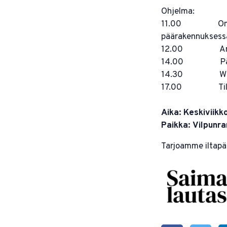
Ohjelma:
11.00 Omakusta
päärakennuksess
12.00 Anna 
14.00 Päiv
14.30 Works
17.00 Tilais
Aika: Keskiviikk
Paikka: Vilpunra
Tarjoamme iltapä