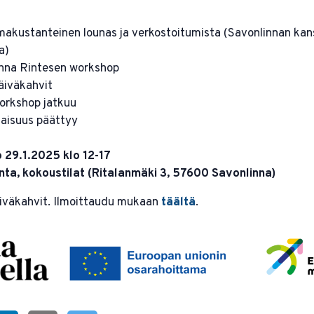
nteinen lounas ja verkostoitumista (Savonlinnan kan
a)
Rintesen workshop
äkahvit
hop jatkuu
uus päättyy
o 29.1.2025 klo 12-17
nta, kokoustilat (Ritalanmäki 3, 57600 Savonlinna)
iväkahvit. Ilmoittaudu mukaan
täältä
.