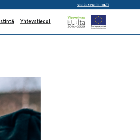
visitsavonlinna.fi
stintä
Yhteystiedot