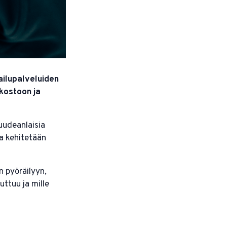
ilupalveluiden
kostoon ja
uudeanlaisia
ta kehitetään
 pyöräilyyn,
uttuu ja mille