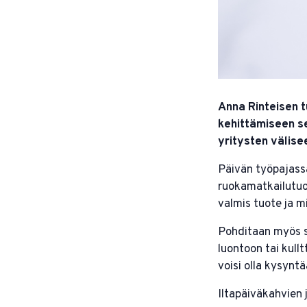
Anna Rinteisen 
kehittämiseen s
yritysten välise
Päivän työpajassa
ruokamatkailutuot
valmis tuote ja m
Pohditaan myös s
luontoon tai kullt
voisi olla kysyntä
Iltapäiväkahvien 