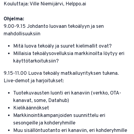
Kouluttaja: Ville Niemijärvi, Helppo.ai
Ohjelma:
9.00-9.15 Johdanto luovaan tekoälyyn ja sen
mahdollisuuksiin
Mitä luova tekoäly ja suuret kielimallit ovat?
Millaisia tekoälysovelluksia markkinoilta löytyy eri
käyttötarkoituksiin?
9.15-11.00 Luova tekoäly matkailuyrityksen tukena.
Live-demot ja harjoitukset:
Tuotekuvausten luonti eri kanaviin (verkko, OTA-
kanavat, some, Datahub)
Kielikäännökset
Markkinointikampanjoiden suunnittelu eri
sesongeille ja kohderyhmille
Muu sisällöntuotanto eri kanaviin, eri kohderyhmille