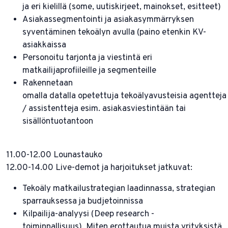
ja eri kielillä (some, uutiskirjeet, mainokset, esitteet)
Asiakassegmentointi ja asiakasymmärryksen
syventäminen tekoälyn avulla (paino etenkin KV-
asiakkaissa
Personoitu tarjonta ja viestintä eri
matkailijaprofiileille ja segmenteille
Rakennetaan
omalla datalla opetettuja tekoälyavusteisia agentteja
/ assistentteja esim. asiakasviestintään tai
sisällöntuotantoon
11.00-12.00 Lounastauko
12.00-14.00 Live-demot ja harjoitukset jatkuvat:
Tekoäly matkailustrategian laadinnassa, strategian
sparrauksessa ja budjetoinnissa
Kilpailija-analyysi (Deep research -
toiminnallisuus). Miten erottautua muista yrityksistä