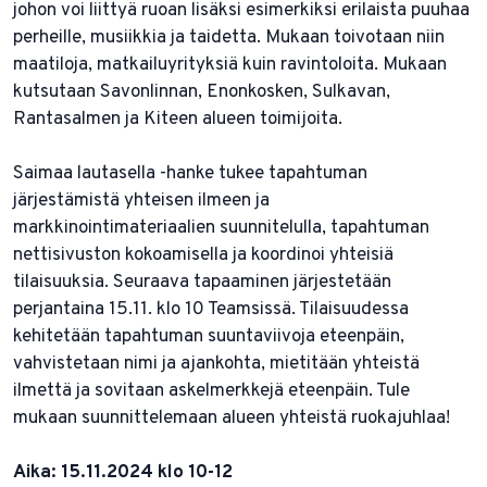
johon voi liittyä ruoan lisäksi esimerkiksi erilaista puuhaa
perheille, musiikkia ja taidetta. Mukaan toivotaan niin
maatiloja, matkailuyrityksiä kuin ravintoloita. Mukaan
kutsutaan Savonlinnan, Enonkosken, Sulkavan,
Rantasalmen ja Kiteen alueen toimijoita.
Saimaa lautasella -hanke tukee tapahtuman
järjestämistä yhteisen ilmeen ja
markkinointimateriaalien suunnitelulla, tapahtuman
nettisivuston kokoamisella ja koordinoi yhteisiä
tilaisuuksia. Seuraava tapaaminen järjestetään
perjantaina 15.11. klo 10 Teamsissä. Tilaisuudessa
kehitetään tapahtuman suuntaviivoja eteenpäin,
vahvistetaan nimi ja ajankohta, mietitään yhteistä
ilmettä ja sovitaan askelmerkkejä eteenpäin. Tule
mukaan suunnittelemaan alueen yhteistä ruokajuhlaa!
Aika: 15.11.2024 klo 10-12