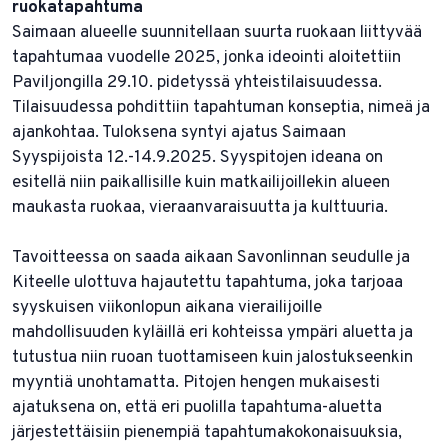
ruokatapahtuma
Saimaan alueelle suunnitellaan suurta ruokaan liittyvää
tapahtumaa vuodelle 2025, jonka ideointi aloitettiin
Paviljongilla 29.10. pidetyssä yhteistilaisuudessa.
Tilaisuudessa pohdittiin tapahtuman konseptia, nimeä ja
ajankohtaa. Tuloksena syntyi ajatus Saimaan
Syyspijoista 12.-14.9.2025. Syyspitojen ideana on
esitellä niin paikallisille kuin matkailijoillekin alueen
maukasta ruokaa, vieraanvaraisuutta ja kulttuuria.
Tavoitteessa on saada aikaan Savonlinnan seudulle ja
Kiteelle ulottuva hajautettu tapahtuma, joka tarjoaa
syyskuisen viikonlopun aikana vierailijoille
mahdollisuuden kyläillä eri kohteissa ympäri aluetta ja
tutustua niin ruoan tuottamiseen kuin jalostukseenkin
myyntiä unohtamatta. Pitojen hengen mukaisesti
ajatuksena on, että eri puolilla tapahtuma-aluetta
järjestettäisiin pienempiä tapahtumakokonaisuuksia,