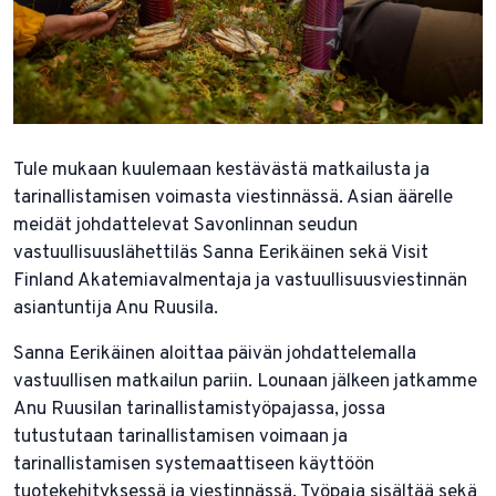
Tule mukaan kuulemaan kestävästä matkailusta ja
tarinallistamisen voimasta viestinnässä. Asian äärelle
meidät johdattelevat Savonlinnan seudun
vastuullisuuslähettiläs Sanna Eerikäinen sekä Visit
Finland Akatemiavalmentaja ja vastuullisuusviestinnän
asiantuntija Anu Ruusila.
Sanna Eerikäinen aloittaa päivän johdattelemalla
vastuullisen matkailun pariin. Lounaan jälkeen jatkamme
Anu Ruusilan tarinallistamistyöpajassa, jossa
tutustutaan tarinallistamisen voimaan ja
tarinallistamisen systemaattiseen käyttöön
tuotekehityksessä ja viestinnässä. Työpaja sisältää sekä