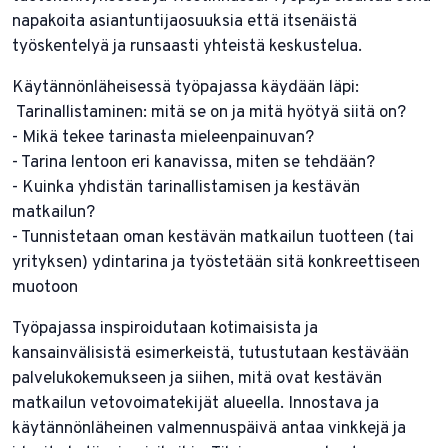
napakoita asiantuntijaosuuksia että itsenäistä
työskentelyä ja runsaasti yhteistä keskustelua.
Käytännönläheisessä työpajassa käydään läpi:
Tarinallistaminen: mitä se on ja mitä hyötyä siitä on?
- Mikä tekee tarinasta mieleenpainuvan?
- Tarina lentoon eri kanavissa, miten se tehdään?
- Kuinka yhdistän tarinallistamisen ja kestävän
matkailun?
- Tunnistetaan oman kestävän matkailun tuotteen (tai
yrityksen) ydintarina ja työstetään sitä konkreettiseen
muotoon
Työpajassa inspiroidutaan kotimaisista ja
kansainvälisistä esimerkeistä, tutustutaan kestävään
palvelukokemukseen ja siihen, mitä ovat kestävän
matkailun vetovoimatekijät alueella. Innostava ja
käytännönläheinen valmennuspäivä antaa vinkkejä ja