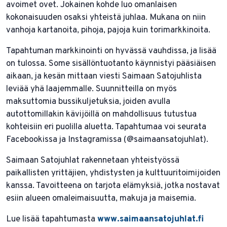
avoimet ovet. Jokainen kohde luo omanlaisen
kokonaisuuden osaksi yhteistä juhlaa. Mukana on niin
vanhoja kartanoita, pihoja, pajoja kuin torimarkkinoita.
Tapahtuman markkinointi on hyvässä vauhdissa, ja lisää
on tulossa. Some sisällöntuotanto käynnistyi pääsiäisen
aikaan, ja kesän mittaan viesti Saimaan Satojuhlista
leviää yhä laajemmalle. Suunnitteilla on myös
maksuttomia bussikuljetuksia, joiden avulla
autottomillakin kävijöillä on mahdollisuus tutustua
kohteisiin eri puolilla aluetta. Tapahtumaa voi seurata
Facebookissa ja Instagramissa (@saimaansatojuhlat).
Saimaan Satojuhlat rakennetaan yhteistyössä
paikallisten yrittäjien, yhdistysten ja kulttuuritoimijoiden
kanssa. Tavoitteena on tarjota elämyksiä, jotka nostavat
esiin alueen omaleimaisuutta, makuja ja maisemia.
Lue lisää tapahtumasta
www.saimaansatojuhlat.fi