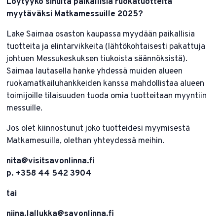
Löytyykö sinulta paikallisia ruokatuotteita
myytäväksi Matkamessuille 2025?
Lake Saimaa osaston kaupassa myydään paikallisia
tuotteita ja elintarvikkeita (lähtökohtaisesti pakattuja
johtuen Messukeskuksen tiukoista säännöksistä).
Saimaa lautasella hanke yhdessä muiden alueen
ruokamatkailuhankkeiden kanssa mahdollistaa alueen
toimijoille tilaisuuden tuoda omia tuotteitaan myyntiin
messuille.
Jos olet kiinnostunut joko tuotteidesi myymisestä
Matkamesuilla, olethan yhteydessä meihin.
nita@visitsavonlinna.fi
p. +358 44 542 3904
tai
niina.lallukka@savonlinna.fi