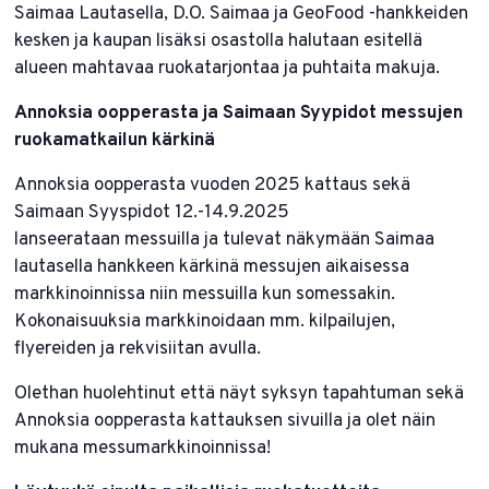
Saimaa Lautasella, D.O. Saimaa ja GeoFood -hankkeiden
kesken ja kaupan lisäksi osastolla halutaan esitellä
alueen mahtavaa ruokatarjontaa ja puhtaita makuja.
Annoksia oopperasta ja Saimaan Syypidot messujen
ruokamatkailun kärkinä
Annoksia oopperasta vuoden 2025 kattaus sekä
Saimaan Syyspidot 12.-14.9.2025
lanseerataan messuilla ja tulevat näkymään Saimaa
lautasella hankkeen kärkinä messujen aikaisessa
markkinoinnissa niin messuilla kun somessakin.
Kokonaisuuksia markkinoidaan mm. kilpailujen,
flyereiden ja rekvisiitan avulla.
Olethan huolehtinut että näyt syksyn tapahtuman sekä
Annoksia oopperasta kattauksen sivuilla ja olet näin
mukana messumarkkinoinnissa!