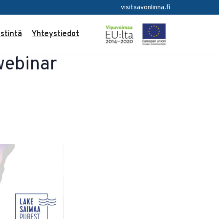
visitsavonlinna.fi
stintä
Yhteystiedot
webinar