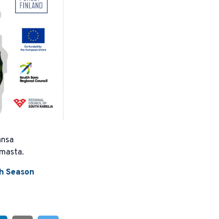
ansa
lmasta.
gh Season