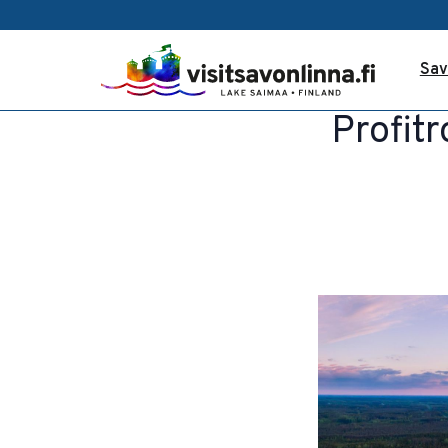
Sav
Profit