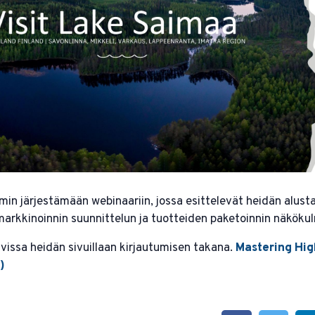
min järjestämään webinaariin, jossa esittelevät heidän alust
markkinoinnin suunnittelun ja tuotteiden paketoinnin näköku
vissa heidän sivuillaan kirjautumisen takana.
Mastering Hi
)