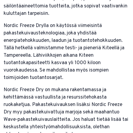
säilöntäaineettomia tuotteita, jotka sopivat vaativankin
kuluttajan tarpeisiin.
Nordic Freeze Drylla on käytössä viimeisintä
pakastekuivausteknologiaa, joka yhdistää
energiatehokkuuden, laadun ja tuotantotehokkuuden.
Tällä hetkellä valmistamme testi- ja pieneriä Kiteellä ja
Tampereella. Lähiviikkojen aikana Kiteen
tuotantokapasiteetti kasvaa yli 1000 kiloon
vuorokaudessa. Se mahdollistaa myös isompien
toimijoiden tuotantosarjat.
Nordic Freeze Dry on mukana rakentamassa ja
kehittämässä vastuullista ja resurssitehokasta
ruokaketjua. Pakastekuivauksen lisäksi Nordic Freeze
Dry myy pakastekuivattuja marjoja sekä maahantuo
Wave-pakastekuivauslaitteita. Jos haluat tietää lisää tai
keskustella yhteistyömahdollisuuksista, olethan