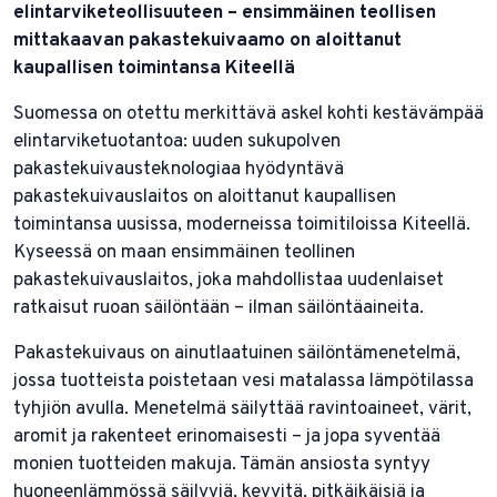
elintarviketeollisuuteen – ensimmäinen teollisen
mittakaavan pakastekuivaamo on aloittanut
kaupallisen toimintansa Kiteellä
Suomessa on otettu merkittävä askel kohti kestävämpää
elintarviketuotantoa: uuden sukupolven
pakastekuivausteknologiaa hyödyntävä
pakastekuivauslaitos on aloittanut kaupallisen
toimintansa uusissa, moderneissa toimitiloissa Kiteellä.
Kyseessä on maan ensimmäinen teollinen
pakastekuivauslaitos, joka mahdollistaa uudenlaiset
ratkaisut ruoan säilöntään – ilman säilöntäaineita.
Pakastekuivaus on ainutlaatuinen säilöntämenetelmä,
jossa tuotteista poistetaan vesi matalassa lämpötilassa
tyhjiön avulla. Menetelmä säilyttää ravintoaineet, värit,
aromit ja rakenteet erinomaisesti – ja jopa syventää
monien tuotteiden makuja. Tämän ansiosta syntyy
huoneenlämmössä säilyviä, kevyitä, pitkäikäisiä ja