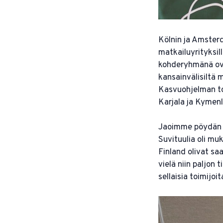
Kölnin ja Amsterd
matkailuyrityksi
kohderyhmänä ova
kansainvälisiltä m
Kasvuohjelman to
Karjala ja Kymen
Jaoimme pöydän 
Suvituulia oli mu
Finland olivat saa
vielä niin paljon 
sellaisia toimijo