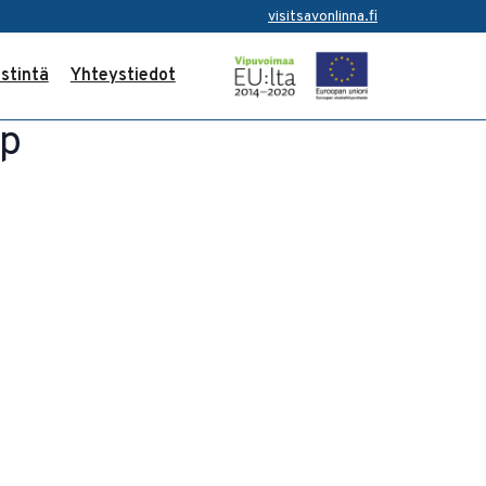
visitsavonlinna.fi
stintä
Yhteystiedot
op