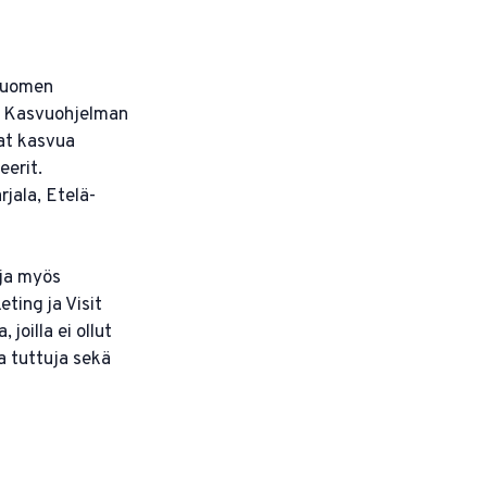
 Suomen
5. Kasvuohjelman
at kasvua
eerit.
jala, Etelä-
ja myös
ting ja Visit
joilla ei ollut
ja tuttuja sekä