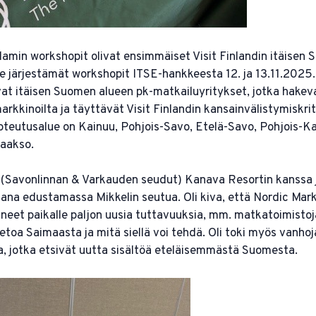
amin workshopit olivat ensimmäiset Visit Finlandin itäisen
lle järjestämät workshopit ITSE-hankkeesta 12. ja 13.11.202
t itäisen Suomen alueen pk-matkailuyritykset, jotka hakev
arkkinoilta ja täyttävät Visit Finlandin kansainvälistymiskrit
teutusalue on Kainuu, Pohjois-Savo, Etelä-Savo, Pohjois-Kar
laakso.
(Savonlinnan & Varkauden seudut) Kanava Resortin kanssa 
kana edustamassa Mikkelin seutua. Oli kiva, että Nordic Marke
neet paikalle paljon uusia tuttavuuksia, mm. matkatoimistoja, 
tietoa Saimaasta ja mitä siellä voi tehdä. Oli toki myös vanho
ita, jotka etsivät uutta sisältöä eteläisemmästä Suomesta.