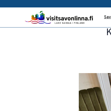
Sav
K