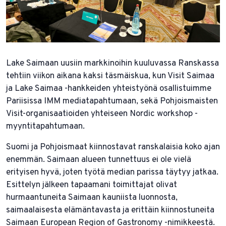
Lake Saimaan uusiin markkinoihin kuuluvassa Ranskassa
tehtiin viikon aikana kaksi täsmäiskua, kun Visit Saimaa
ja Lake Saimaa -hankkeiden yhteistyönä osallistuimme
Pariisissa IMM mediatapahtumaan, sekä Pohjoismaisten
Visit-organisaatioiden yhteiseen Nordic workshop -
myyntitapahtumaan.
Suomi ja Pohjoismaat kiinnostavat ranskalaisia koko ajan
enemmän. Saimaan alueen tunnettuus ei ole vielä
erityisen hyvä, joten työtä median parissa täytyy jatkaa.
Esittelyn jälkeen tapaamani toimittajat olivat
hurmaantuneita Saimaan kauniista luonnosta,
saimaalaisesta elämäntavasta ja erittäin kiinnostuneita
Saimaan European Region of Gastronomy -nimikkeestä.