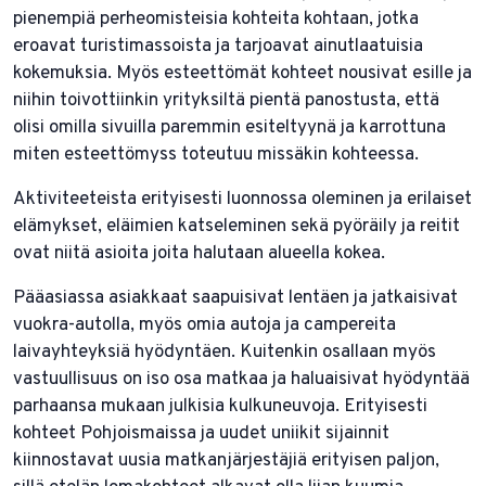
pienempiä perheomisteisia kohteita kohtaan, jotka
eroavat turistimassoista ja tarjoavat ainutlaatuisia
kokemuksia. Myös esteettömät kohteet nousivat esille ja
niihin toivottiinkin yrityksiltä pientä panostusta, että
olisi omilla sivuilla paremmin esiteltyynä ja karrottuna
miten esteettömyss toteutuu missäkin kohteessa.
Aktiviteeteista erityisesti luonnossa oleminen ja erilaiset
elämykset, eläimien katseleminen sekä pyöräily ja reitit
ovat niitä asioita joita halutaan alueella kokea.
Pääasiassa asiakkaat saapuisivat lentäen ja jatkaisivat
vuokra-autolla, myös omia autoja ja campereita
laivayhteyksiä hyödyntäen. Kuitenkin osallaan myös
vastuullisuus on iso osa matkaa ja haluaisivat hyödyntää
parhaansa mukaan julkisia kulkuneuvoja. Erityisesti
kohteet Pohjoismaissa ja uudet uniikit sijainnit
kiinnostavat uusia matkanjärjestäjiä erityisen paljon,