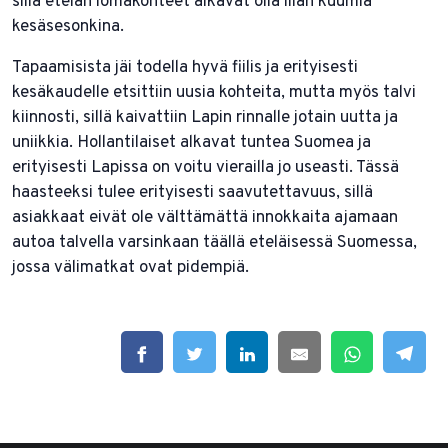
sillä etelän lomakohteet alkavat olla liian kuumia
kesäsesonkina.
Tapaamisista jäi todella hyvä fiilis ja erityisesti
kesäkaudelle etsittiin uusia kohteita, mutta myös talvi
kiinnosti, sillä kaivattiin Lapin rinnalle jotain uutta ja
uniikkia. Hollantilaiset alkavat tuntea Suomea ja
erityisesti Lapissa on voitu vierailla jo useasti. Tässä
haasteeksi tulee erityisesti saavutettavuus, sillä
asiakkaat eivät ole välttämättä innokkaita ajamaan
autoa talvella varsinkaan täällä eteläisessä Suomessa,
jossa välimatkat ovat pidempiä.