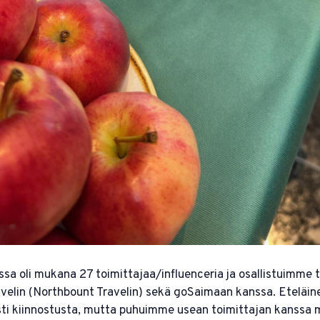
a oli mukana 27 toimittajaa/influenceria ja osallistuimme
avelin (Northbount Travelin) sekä goSaimaan kanssa. Eteläin
ästi kiinnostusta, mutta puhuimme usean toimittajan kanssa 