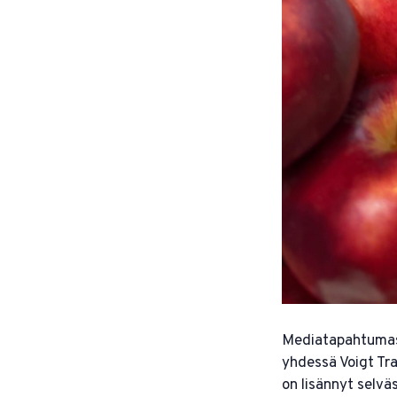
Mediatapahtumass
yhdessä Voigt Tr
on lisännyt selv