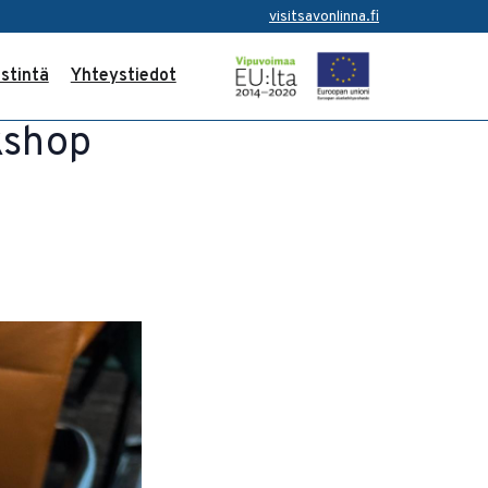
visitsavonlinna.fi
stintä
Yhteystiedot
kshop