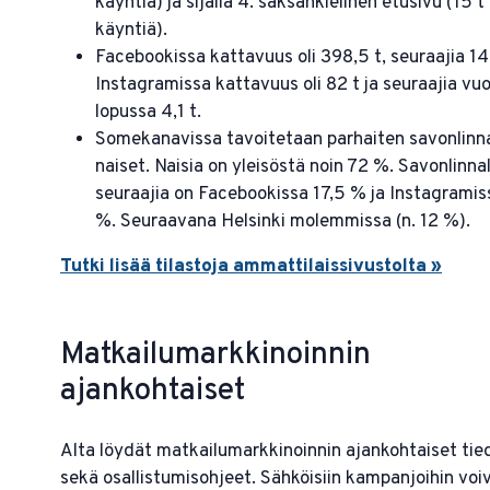
käyntiä) ja sijalla 4. saksankielinen etusivu (15 t
käyntiä).
Facebookissa kattavuus oli 398,5 t, seuraajia 14,
Instagramissa kattavuus oli 82 t ja seuraajia vu
lopussa 4,1 t.
Somekanavissa tavoitetaan parhaiten savonlinna
naiset. Naisia on yleisöstä noin 72 %. Savonlinnal
seuraajia on Facebookissa 17,5 % ja Instagramis
%. Seuraavana Helsinki molemmissa (n. 12 %).
Tutki lisää tilastoja ammattilaissivustolta »
Matkailumarkkinoinnin
ajankohtaiset
Alta löydät matkailumarkkinoinnin ajankohtaiset tie
sekä osallistumisohjeet. Sähköisiin kampanjoihin voi