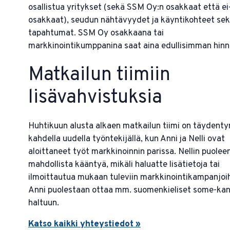
osallistua yritykset (sekä SSM Oy:n osakkaat että ei
osakkaat), seudun nähtävyydet ja käyntikohteet se
tapahtumat. SSM Oy osakkaana tai
markkinointikumppanina saat aina edullisimman hinn
Matkailun tiimiin
lisävahvistuksia
Huhtikuun alusta alkaen matkailun tiimi on täydenty
kahdella uudella työntekijällä, kun Anni ja Nelli ovat
aloittaneet työt markkinoinnin parissa. Nellin puolee
mahdollista kääntyä, mikäli haluatte lisätietoja tai
ilmoittautua mukaan tuleviin markkinointikampanjoih
Anni puolestaan ottaa mm. suomenkieliset some-ka
haltuun.
Katso kaikki yhteystiedot »