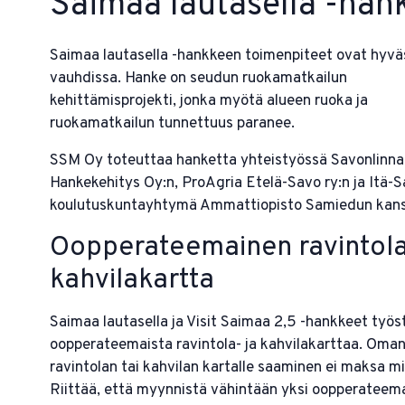
Saimaa lautasella -han
Saimaa lautasella -hankkeen toimenpiteet ovat hyvä
vauhdissa. Hanke on seudun ruokamatkailun
kehittämisprojekti, jonka myötä alueen ruoka ja
ruokamatkailun tunnettuus paranee.
SSM Oy toteuttaa hanketta yhteistyössä Savonlinna
Hankekehitys Oy:n, ProAgria Etelä-Savo ry:n ja Itä-
koulutuskuntayhtymä Ammattiopisto Samiedun kans
Oopperateemainen ravintola
kahvilakartta
Saimaa lautasella ja Visit Saimaa 2,5 -hankkeet työs
oopperateemaista ravintola- ja kahvilakarttaa. Oma
ravintolan tai kahvilan kartalle saaminen ei maksa m
Riittää, että myynnistä vähintään yksi oopperateem