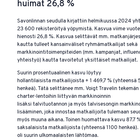
huimat 26,8 %
Savonlinnan seudulla kirjattiin helmikuussa 2024 yh
23 600 rekisteröityä yöpymistä. Kasvua viime vuote
hienosti 26,8 %. Kasvua selittävät mm. matkanjärjes
kautta tulleet kansainväliset ryhmämatkailijat sekä
markkinointitoimenpiteiden (mm. kampanjat, influen
yhteistyö) kautta tavoitetut yksittäiset matkailijat.
Suurin prosentuaalinen kasvu löytyy
hollantilaisista matkailijoista + 1 469,7 % (yhteensä
henkeä). Tätä selittänee mm. Voigt Travelin tekemän
charter-lentoihin liittyvän markkinoinnin
lisäksi talvituotannon ja myös talvisesongin markkin
lisääminen, joka innostaa matkailijoita tulemaan seu
myös muuna aikana. Toinen huomattava kasvu 87.7 %
saksalaisista matkailijoista (yhteensä 1100 henkeä).
oli suurin ulkomaalaisten lähtömaa.