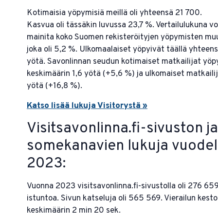
Kotimaisia yöpymisiä meillä oli yhteensä 21 700.
Kasvua oli tässäkin luvussa 23,7 %. Vertailulukuna v
mainita koko Suomen rekisteröityjen yöpymisten mu
joka oli 5,2 %. Ulkomaalaiset yöpyivät täällä yhteen
yötä. Savonlinnan seudun kotimaiset matkailijat yöp
keskimäärin 1,6 yötä (+5,6 %) ja ulkomaiset matkailij
yötä (+16,8 %).
Katso lisää lukuja Visitorystä »
Visitsavonlinna.fi-sivuston ja
somekanavien lukuja vuodel
2023:
Vuonna 2023 visitsavonlinna.fi-sivustolla oli 276 65
istuntoa. Sivun katseluja oli 565 569. Vierailun kesto 
keskimäärin 2 min 20 sek.