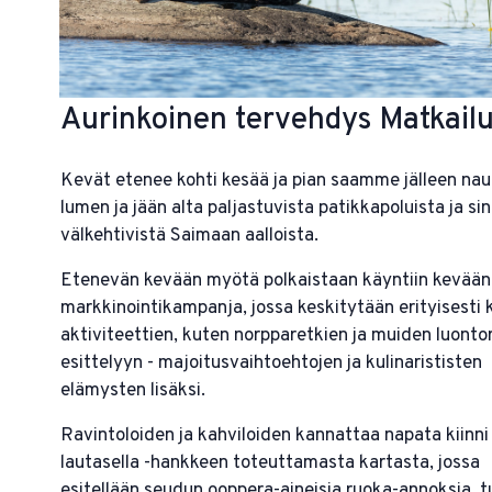
Aurinkoinen tervehdys Matkail
Kevät etenee kohti kesää ja pian saamme jälleen nau
lumen ja jään alta paljastuvista patikkapoluista ja si
välkehtivistä Saimaan aalloista.
Etenevän kevään myötä polkaistaan käyntiin kevään
markkinointikampanja, jossa keskitytään erityisesti
aktiviteettien, kuten norpparetkien ja muiden luonto
esittelyyn - majoitusvaihtoehtojen ja kulinarististen
elämysten lisäksi.
Ravintoloiden ja kahviloiden kannattaa napata kiinn
lautasella -hankkeen toteuttamasta kartasta, jossa
esitellään seudun ooppera-aineisia ruoka-annoksia, t