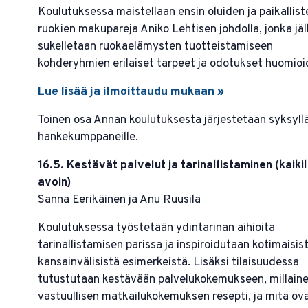
Koulutuksessa maistellaan ensin oluiden ja paikallist
ruokien makupareja Aniko Lehtisen johdolla, jonka jä
sukelletaan ruokaelämysten tuotteistamiseen
kohderyhmien erilaiset tarpeet ja odotukset huomio
Lue lisää ja ilmoittaudu mukaan »
Toinen osa Annan koulutuksesta järjestetään syksyl
hankekumppaneille.
16.5. Kestävät palvelut ja tarinallistaminen (kaikil
avoin)
Sanna Eerikäinen ja Anu Ruusila
Koulutuksessa työstetään ydintarinan aihioita
tarinallistamisen parissa ja inspiroidutaan kotimaisist
kansainvälisistä esimerkeistä. Lisäksi tilaisuudessa
tutustutaan kestävään palvelukokemukseen, millain
vastuullisen matkailukokemuksen resepti, ja mitä ov