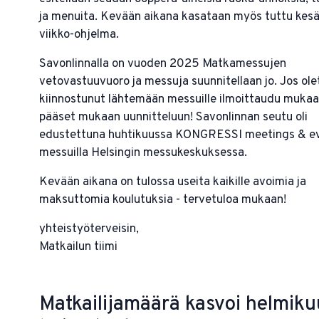
ja menuita. Kevään aikana kasataan myös tuttu kes
viikko-ohjelma.
Savonlinnalla on vuoden 2025 Matkamessujen
vetovastuuvuoro ja messuja suunnitellaan jo. Jos ole
kiinnostunut lähtemään messuille ilmoittaudu mukaa
pääset mukaan uunnitteluun! Savonlinnan seutu oli
edustettuna huhtikuussa KONGRESSI meetings & ev
messuilla Helsingin messukeskuksessa.
Kevään aikana on tulossa useita kaikille avoimia ja
maksuttomia koulutuksia - tervetuloa mukaan!
yhteistyöterveisin,
Matkailun tiimi
Matkailijamäärä kasvoi helmik