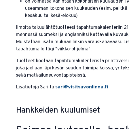
on voimassa vähintään kokonaisen kuukauden T
useamman kokonaisen kuukauden (esim. pelkkä
kesäkuu tai kesä-elokuu)
Ilmoita takuulähtötuotteesi tapahtumakalenteriin 21
mennessä suomeksi ja englanniksi kattavalla kuvauks
Muistathan lisätä mukaan linkin varauskanavaasi. Li
tapahtumalle tägi "viikko-ohjelma".
Tuotteet kootaan tapahtumakalenterista printtiversi
joka jaellaan läpi kesän seudun toimipaikoissa, yrityk
sekä matkailuneuvontapisteissä.
Lisätietoja Sarilta
sari@visitsavonlinna.fi
Hankkeiden kuulumiset