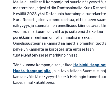
Meille alueellisesti kampanja toi suurta näkyvyyttä, si
masterclass järjestettiin Rantasalmella Kuru Resorti
Kesällä 2023 yksi Datahubin haetuimpia tuotekorttej
Kuru Resort, joten voimme olettaa, että alueen saa
näkyvyys ja suomalainen onnellisuus kiinnostavat tä
vuonna, sillä Suomi on valittu jo seitsemättä kertaa
peräkkäin maailman onnellisimmaksi maaksi.
Onnelisuusteemaa kannattaa miettiä omankin tuotte
palvelun kannalta ja korostaa sitä entisestään
tuotekehittelyssä ja markkinoinnissa.
Tänä vuonna kampanja saa jatkoa
Helsinki Happine
Hacks -kampanjalla
, jolla tavoitellaan Suomelle laa
kansainvälistä näkyvyyttä sekä Helsingin tunnettuu
kasvua matkakohteena.