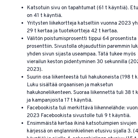
Katsotuin sivu on tapahtumat (61 t käyntiä). Etu
on 41 t käyntiä.
Yritysten liikekortteja katseltiin vuonna 2023 y
29 t kertaa ja tuotekortteja 42 t kertaa.
Välitön poistumisprosentti tippui 64 prosentista
prosenttiin. Sivustolla ohjauduttiin paremmin l
yhden sivun sijasta useampaa. Tätä tukee myös
vierailun keston pidentyminen 30 sekunnilla (20
2023).
Suurin osa liikenteestä tuli hakukoneista (198 t k
Luku sisältää orgaanisen ja maksetun
hakukoneliikenteen. Suoraa liikennettä tuli 38 t 
ja kampanjoista 17 t käyntiä.
Facebookista tuli merkittävä liikennelähde: vuo
2023 Facebookista sivustolle tuli 9 t käyntiä.
Ensimmäistä kertaa ikinä katsotuimpien sivujen
kärjessä on englanninkielinen etusivu sijalla 3. (4