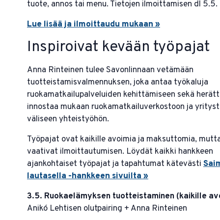
tuote, annos tai menu. Tietojen ilmoittamisen dl 5.5.
Lue lisää ja ilmoittaudu mukaan »
Inspiroivat kevään työpajat
Anna Rinteinen tulee Savonlinnaan vetämään
tuotteistamisvalmennuksen, joka antaa työkaluja
ruokamatkailupalveluiden kehittämiseen sekä herätt
innostaa mukaan ruokamatkailuverkostoon ja yritys
väliseen yhteistyöhön.
Työpajat ovat kaikille avoimia ja maksuttomia, mutt
vaativat ilmoittautumisen. Löydät kaikki hankkeen
ajankohtaiset työpajat ja tapahtumat kätevästi
Sai
lautasella -hankkeen sivuilta »
3.5. Ruokaelämyksen tuotteistaminen (kaikille av
Anikó Lehtisen olutpairing + Anna Rinteinen