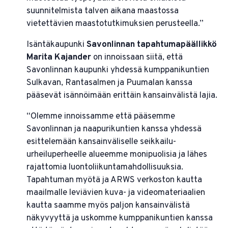
suunnitelmista talven aikana maastossa
vietettävien maastotutkimuksien perusteella.”
Isäntäkaupunki
Savonlinnan tapahtumapäällikkö
Marita Kajander
on innoissaan siitä, että
Savonlinnan kaupunki yhdessä kumppanikuntien
Sulkavan, Rantasalmen ja Puumalan kanssa
pääsevät isännöimään erittäin kansainvälistä lajia.
“Olemme innoissamme että pääsemme
Savonlinnan ja naapurikuntien kanssa yhdessä
esittelemään kansainväliselle seikkailu-
urheiluperheelle alueemme monipuolisia ja lähes
rajattomia luontoliikuntamahdollisuuksia.
Tapahtuman myötä ja ARWS verkoston kautta
maailmalle leviävien kuva- ja videomateriaalien
kautta saamme myös paljon kansainvälistä
näkyvyyttä ja uskomme kumppanikuntien kanssa