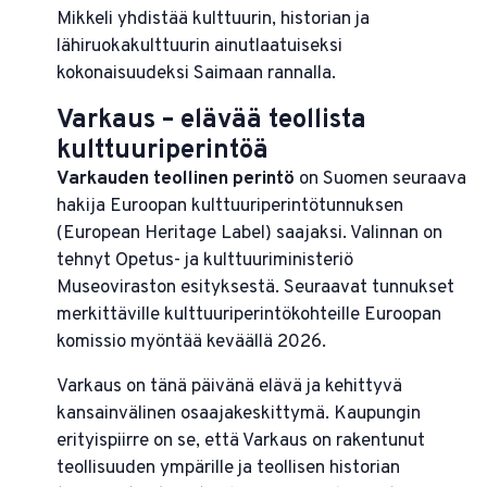
Mikkeli yhdistää kulttuurin, historian ja
lähiruokakulttuurin ainutlaatuiseksi
kokonaisuudeksi Saimaan rannalla.
Varkaus – elävää teollista
kulttuuriperintöä
Varkauden teollinen perintö
on Suomen seuraava
hakija Euroopan kulttuuriperintötunnuksen
(European Heritage Label) saajaksi. Valinnan on
tehnyt Opetus- ja kulttuuriministeriö
Museoviraston esityksestä. Seuraavat tunnukset
merkittäville kulttuuriperintökohteille Euroopan
komissio myöntää keväällä 2026.
Varkaus on tänä päivänä elävä ja kehittyvä
kansainvälinen osaajakeskittymä. Kaupungin
erityispiirre on se, että Varkaus on rakentunut
teollisuuden ympärille ja teollisen historian