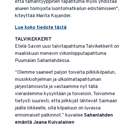
että tämäntyyppinen tapahtuma myös yhdistää
alueen toimijoita luontomatkailun edistämiseen",
kiteyttää Marita Kajander.
Lue koko tiedote tästä
TALVIKEKKERIT
Etelä-Savon uusi talvitapahtuma Talvikekkerit on
maaliskuun menevin viikonlopputapahtuma
Puumalan Sahanlahdessa.
“Olemme saaneet paljon toiveita pilkkikilpailun,
musiikkiohjelman ja ulkoilmatapahtuman
järjestämisestä ja vastaamme nyt tällä
vieraidemme kysyntään ja toiveisiin. Toivomme
tietysti suuresti, että pilkkijät lähtevät Saimaan
jäälle liikkeelle, sillä kilpailuun on luvassa
erinomaiset palkinnot.” kuvailee
Sahanlahden
emäntä Jaana Kuivalainen