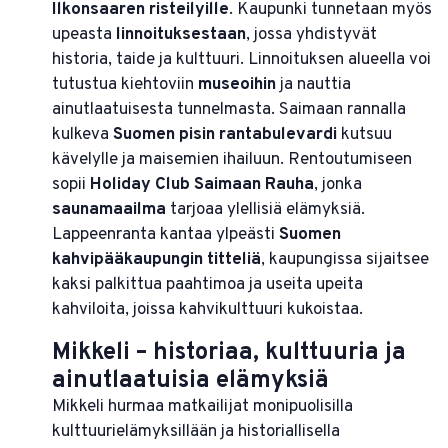
Ilkonsaaren risteilyille
. Kaupunki tunnetaan myös
upeasta
linnoituksestaan
, jossa yhdistyvät
historia, taide ja kulttuuri. Linnoituksen alueella voi
tutustua kiehtoviin
museoihin
ja nauttia
ainutlaatuisesta tunnelmasta. Saimaan rannalla
kulkeva
Suomen pisin rantabulevardi
kutsuu
kävelylle ja maisemien ihailuun. Rentoutumiseen
sopii
Holiday Club Saimaan Rauha
, jonka
saunamaailma
tarjoaa ylellisiä elämyksiä.
Lappeenranta kantaa ylpeästi
Suomen
kahvipääkaupungin titteliä
, kaupungissa sijaitsee
kaksi palkittua paahtimoa ja useita upeita
kahviloita, joissa kahvikulttuuri kukoistaa.
Mikkeli – historiaa, kulttuuria ja
ainutlaatuisia elämyksiä
Mikkeli hurmaa matkailijat monipuolisilla
kulttuurielämyksillään ja historiallisella