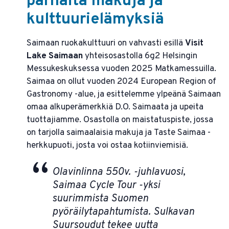
parhaita makuja ja
kulttuurielämyksiä
Saimaan ruokakulttuuri on vahvasti esillä
Visit
Lake Saimaan
yhteisosastolla 6g2 Helsingin
Messukeskuksessa vuoden 2025 Matkamessuilla.
Saimaa on ollut vuoden 2024 European Region of
Gastronomy -alue, ja esittelemme ylpeänä Saimaan
omaa alkuperämerkkiä D.O. Saimaata ja upeita
tuottajiamme. Osastolla on maistatuspiste, jossa
on tarjolla saimaalaisia makuja ja Taste Saimaa -
herkkupuoti, josta voi ostaa kotiinviemisiä.
Olavinlinna 550v. -juhlavuosi,
Saimaa Cycle Tour -yksi
suurimmista Suomen
pyöräilytapahtumista. Sulkavan
Suursoudut tekee uutta