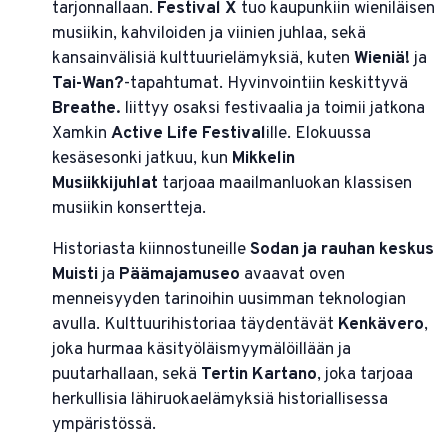
tarjonnallaan.
Festival X
tuo kaupunkiin wieniläisen
musiikin, kahviloiden ja viinien juhlaa, sekä
kansainvälisiä kulttuurielämyksiä, kuten
Wieniä!
ja
Tai-Wan?
-tapahtumat. Hyvinvointiin keskittyvä
Breathe.
liittyy osaksi festivaalia ja toimii jatkona
Xamkin
Active Life Festival
ille. Elokuussa
kesäsesonki jatkuu, kun
Mikkelin
Musiikkijuhlat
tarjoaa maailmanluokan klassisen
musiikin konsertteja.
Historiasta kiinnostuneille
Sodan ja rauhan keskus
Muisti
ja
Päämajamuseo
avaavat oven
menneisyyden tarinoihin uusimman teknologian
avulla. Kulttuurihistoriaa täydentävät
Kenkävero
,
joka hurmaa käsityöläismyymälöillään ja
puutarhallaan, sekä
Tertin Kartano
, joka tarjoaa
herkullisia lähiruokaelämyksiä historiallisessa
ympäristössä.