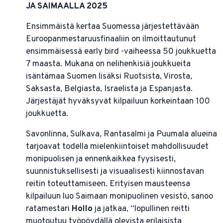
JA SAIMAALLA 2025
Ensimmäistä kertaa Suomessa järjestettävään
Euroopanmestaruusfinaaliin on ilmoittautunut
ensimmäisessä early bird -vaiheessa 50 joukkuetta
7 maasta. Mukana on nelihenkisiä joukkueita
isäntämaa Suomen lisäksi Ruotsista, Virosta,
Saksasta, Belgiasta, Israelista ja Espanjasta.
Järjestäjät hyväksyvät kilpailuun korkeintaan 100
joukkuetta.
Savonlinna, Sulkava, Rantasalmi ja Puumala alueina
tarjoavat todella mielenkiintoiset mahdollisuudet
monipuolisen ja ennenkaikkea fyysisesti,
suunnistuksellisesti ja visuaalisesti kiinnostavan
reitin toteuttamiseen. Erityisen mausteensa
kilpailuun luo Saimaan monipuolinen vesistö, sanoo
ratamestari
Hollo
ja jatkaa, “lopullinen reitti
muotoutuu työpöydällä olevista erilaisista