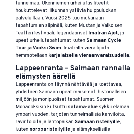
tunnelmaa. Ukonniemen urheilufasiliteetit
houkuttelevat liikunnan ystäviä huippuluokan
palveluillaan. Vuosi 2025 tuo mukanaan
tapahtumien säpinää, kuten Mustan ja Valkoisen
Teatterifestivaali, legendaariset
Imatran Ajot
, ja
upeat urheilutapahtumat kuten
Saimaan Cycle
Tour ja Vuoksi Swim
. Imatralla vierailijoita
hemmotellaan
karjalaisella vieraanvaraisuudella
.
Lappeenranta – Saimaan rannalla
elämysten äärellä
Lappeenranta on täynnä nähtävää ja koettavaa,
yhdistäen Saimaan upeat maisemat, historiallisen
miljöön ja monipuoliset tapahtumat. Suomen
Monacoksikin kutsuttu
satama-alue
sykkii elämää
ympäri vuoden, tarjoten tunnelmallisia kahviloita,
ravintoloita ja lähtöpaikan
Saimaan risteilyille
,
kuten
norpparisteilyille
ja elämyksellisille