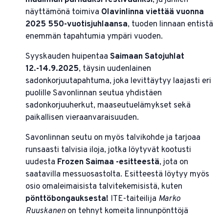
näyttämönä toimiva
Olavinlinna viettää vuonna
2025
550-vuotisjuhlaansa
, tuoden linnaan entistä
enemmän tapahtumia ympäri vuoden.
Syyskauden huipentaa
Saimaan Satojuhlat
12.-14.9.2025
, täysin uudenlainen
sadonkorjuutapahtuma, joka levittäytyy laajasti eri
puolille Savonlinnan seutua yhdistäen
sadonkorjuuherkut, maaseutuelämykset sekä
paikallisen vieraanvaraisuuden.
Savonlinnan seutu on myös talvikohde ja tarjoaa
runsaasti talvisia iloja, jotka löytyvät kootusti
uudesta
Frozen Saimaa -esitteestä
, jota on
saatavilla messuosastolta. Esitteestä löytyy myös
osio omaleimaisista talvitekemisistä, kuten
pönttöbongauksesta!
ITE-taiteilija
Marko
Ruuskanen
on tehnyt komeita linnunpönttöjä