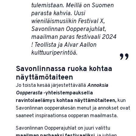
tulemistaan. Meillä on Suomen
parasta kahvia. Uusi
wieniläismusiikin Festival X,
Savonlinnan Oopperajuhlat,
maailman paras festivaali 2024
! Teollista ja Alvar Aallon
kulttuuriperintöä.
Savonlinnassa ruoka kohtaa
näyttämötaiteen
Jo toista kesää järjestettävällä
Annoksia
Oopperasta
-yhteistempauksella
ravintolaelämys kohtaa näyttämötaiteen,
kun
Savonlinnan oopperakesän menut ja annokset ovat
saaneet inspiraationsa oopperan maailmasta.
Savonlinnan Oopperajuhlat on juuri valittu
maailman parhaaksi festivaaliksi
, ja juhlien