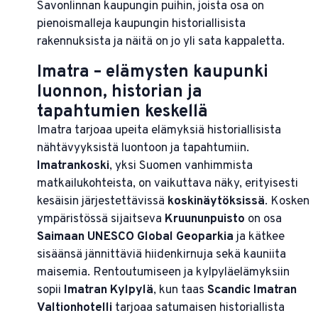
Savonlinnan kaupungin puihin, joista osa on
pienoismalleja kaupungin historiallisista
rakennuksista ja näitä on jo yli sata kappaletta.
Imatra – elämysten kaupunki
luonnon, historian ja
tapahtumien keskellä
Imatra tarjoaa upeita elämyksiä historiallisista
nähtävyyksistä luontoon ja tapahtumiin.
Imatrankoski
, yksi Suomen vanhimmista
matkailukohteista, on vaikuttava näky, erityisesti
kesäisin järjestettävissä
koskinäytöksissä
. Kosken
ympäristössä sijaitseva
Kruununpuisto
on osa
Saimaan
UNESCO Global Geoparkia
ja kätkee
sisäänsä jännittäviä hiidenkirnuja sekä kauniita
maisemia. Rentoutumiseen ja kylpyläelämyksiin
sopii
Imatran Kylpylä
, kun taas
Scandic
Imatran
Valtionhotelli
tarjoaa satumaisen historiallista