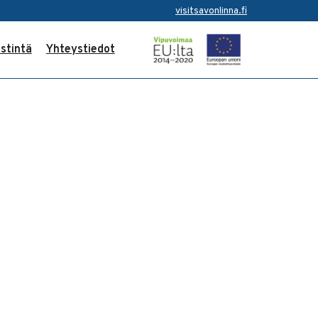
visitsavonlinna.fi
stintä
Yhteystiedot