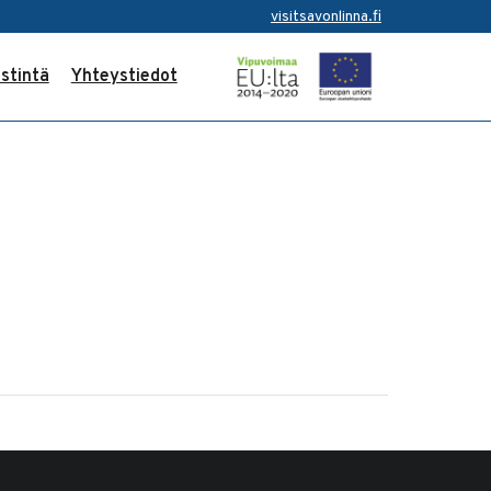
visitsavonlinna.fi
stintä
Yhteystiedot