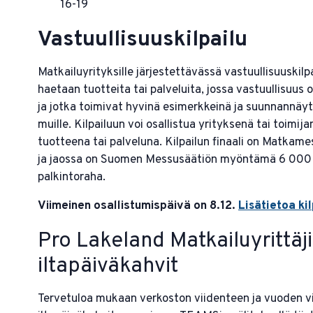
16-19
Vastuullisuuskilpailu
Matkailuyrityksille järjestettävässä vastuullisuuskilp
haetaan tuotteita tai palveluita, jossa vastuullisuus 
ja jotka toimivat hyvinä esimerkkeinä ja suunnannäyt
muille. Kilpailuun voi osallistua yrityksenä tai toimija
tuotteena tai palveluna. Kilpailun finaali on Matkames
ja jaossa on Suomen Messusäätiön myöntämä 6 000
palkintoraha.
Viimeinen osallistumispäivä on 8.12.
Lisätietoa ki
Pro Lakeland Matkailuyrittäj
iltapäiväkahvit
Tervetuloa mukaan verkoston viidenteen ja vuoden v