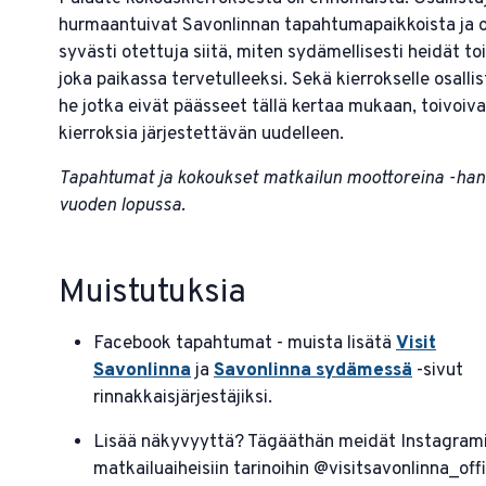
hurmaantuivat Savonlinnan tapahtumapaikkoista ja o
syvästi otettuja siitä, miten sydämellisesti heidät to
joka paikassa tervetulleeksi. Sekä kierrokselle osallis
he jotka eivät päässeet tällä kertaa mukaan, toivoiv
kierroksia järjestettävän uudelleen.
Tapahtumat ja kokoukset matkailun moottoreina -han
vuoden lopussa.
Muistutuksia
Facebook tapahtumat - muista lisätä
Visit
Savonlinna
ja
Savonlinna sydämessä
-sivut
rinnakkaisjärjestäjiksi.
Lisää näkyvyyttä? Tägääthän meidät Instagram
matkailuaiheisiin tarinoihin @visitsavonlinna_offi