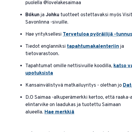
puolella @lovelakesaimaa
Bókun
ja
Johku
tuotteet ostettavaksi myös Visi
Savonlinna -sivuille.
Hae yrityksellesi
Tervetuloa pyöräilijä -tunnu
Tiedot englanniksi
tapahtumakalenteriin
ja
tietovarastoon.
Tapahtumat omille nettisivuille koodilla,
katso v
upotuksista
Kansainvälistyvä matkailuyritys - olethan jo
Dat
D.O Saimaa -alkuperämerkki kertoo, että raaka-a
elintarvike on laadukas ja tuotettu Saimaan
alueella.
Hae merkkiä