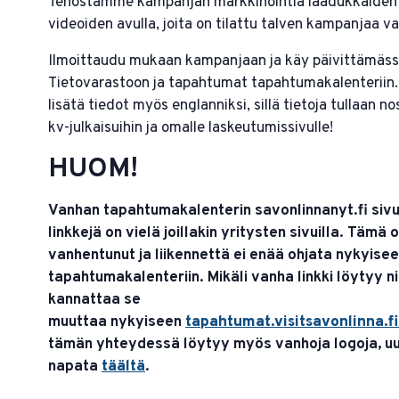
Tehostamme kampanjan markkinointia laadukkaiden
videoiden avulla, joita on tilattu talven kampanjaa va
Ilmoittaudu mukaan kampanjaan ja käy päivittämäss
Tietovarastoon ja tapahtumat tapahtumakalenteriin.
lisätä tiedot myös englanniksi, sillä tietoja tullaan 
kv-julkaisuihin ja omalle laskeutumissivulle!
HUOM!
Vanhan tapahtumakalenterin savonlinnanyt.fi siv
linkkejä on vielä joillakin yritysten sivuilla. Tämä 
vanhentunut ja liikennettä ei enää ohjata nykyise
tapahtumakalenteriin. Mikäli vanha linkki löytyy ni
kannattaa se
muuttaa nykyiseen
tapahtumat.visitsavonlinna.f
tämän yhteydessä löytyy myös vanhoja logoja, u
napata
täältä
.