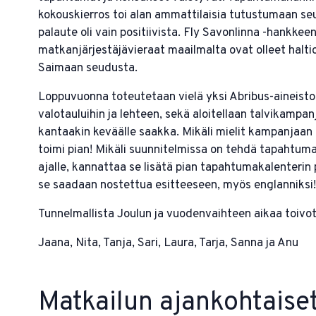
kokouskierros toi alan ammattilaisia tutustumaan s
palaute oli vain positiivista. Fly Savonlinna -hankkee
matkanjärjestäjävieraat maailmalta ovat olleet halti
Saimaan seudusta.
Loppuvuonna toteutetaan vielä yksi Abribus-aineist
valotauluihin ja lehteen, sekä aloitellaan talvikampan
kantaakin keväälle saakka. Mikäli mielit kampanjaa
toimi pian! Mikäli suunnitelmissa on tehdä tapahtum
ajalle, kannattaa se lisätä pian tapahtumakalenterin p
se saadaan nostettua esitteeseen, myös englanniksi!
Tunnelmallista Joulun ja vuodenvaihteen aikaa toivo
Jaana, Nita, Tanja, Sari, Laura, Tarja, Sanna ja Anu
Matkailun ajankohtaise