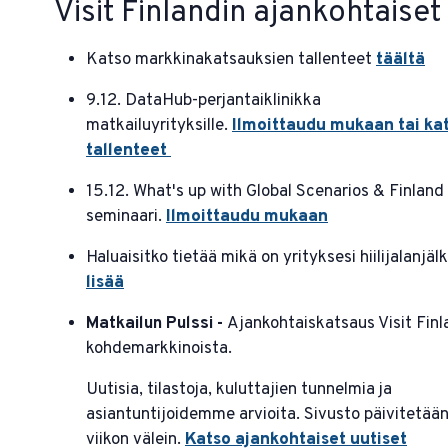
Visit Finlandin ajankohtaiset
Katso markkinakatsauksien tallenteet
täältä
9.12. DataHub-perjantaiklinikka
matkailuyrityksille.
Ilmoittaudu mukaan tai ka
tallenteet
15.12. What's up with Global Scenarios & Finland 
seminaari.
Ilmoittaudu mukaan
Haluaisitko tietää mikä on yrityksesi hiilijalanjäl
lisää
Matkailun Pulssi -
Ajankohtaiskatsaus Visit Finl
kohdemarkkinoista.
Uutisia, tilastoja, kuluttajien tunnelmia ja
asiantuntijoidemme arvioita. Sivusto päivitetää
viikon välein.
Katso ajankohtaiset uutiset