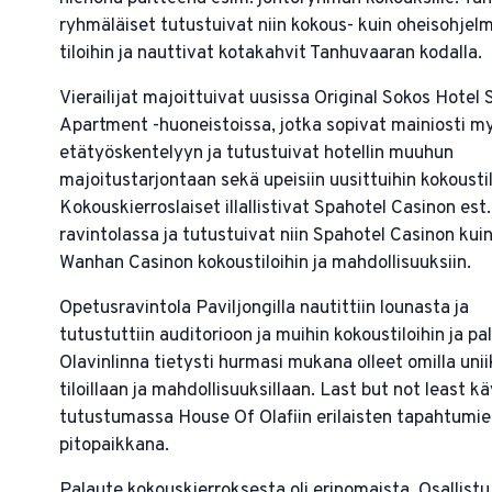
ryhmäläiset tutustuivat niin kokous- kuin oheisohjelmi
tiloihin ja nauttivat kotakahvit Tanhuvaaran kodalla.
Vierailijat majoittuivat uusissa Original Sokos Hotel
Apartment -huoneistoissa, jotka sopivat mainiosti m
etätyöskentelyyn ja tutustuivat hotellin muuhun
majoitustarjontaan sekä upeisiin uusittuihin kokoustil
Kokouskierroslaiset illallistivat Spahotel Casinon est
ravintolassa ja tutustuivat niin Spahotel Casinon kui
Wanhan Casinon kokoustiloihin ja mahdollisuuksiin.
Opetusravintola Paviljongilla nautittiin lounasta ja
tutustuttiin auditorioon ja muihin kokoustiloihin ja pal
Olavinlinna tietysti hurmasi mukana olleet omilla uniik
tiloillaan ja mahdollisuuksillaan. Last but not least 
tutustumassa House Of Olafiin erilaisten tapahtumi
pitopaikkana.
Palaute kokouskierroksesta oli erinomaista. Osallistu