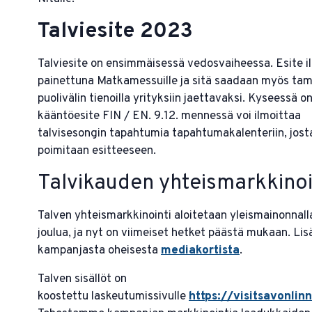
Talviesite 2023
Talviesite on ensimmäisessä vedosvaiheessa. Esite 
painettuna Matkamessuille ja sitä saadaan myös ta
puolivälin tienoilla yrityksiin jaettavaksi. Kyseessä o
kääntöesite FIN / EN. 9.12. mennessä voi ilmoittaa
talvisesongin tapahtumia tapahtumakalenteriin, josta
poimitaan esitteeseen.
Talvikauden yhteismarkkinoi
Talven yhteismarkkinointi aloitetaan yleismainonnal
joulua, ja nyt on viimeiset hetket päästä mukaan. Lis
kampanjasta oheisesta
mediakortista
.
Talven sisällöt on
koostettu laskeutumissivulle
https://visitsavonlinn