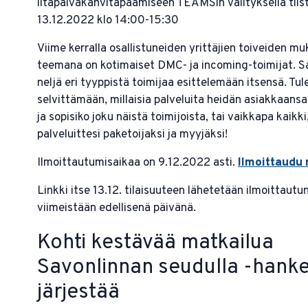
iltapäiväkahvitapaamiseen TEAMSin välityksellä tiis
13.12.2022 klo 14:00-15:30
Viime kerralla osallistuneiden yrittäjien toiveiden mu
teemana on kotimaiset DMC- ja incoming-toimijat.
neljä eri tyyppistä toimijaa esittelemään itsensä. Tule
selvittämään, millaisia palveluita heidän asiakkaans
ja sopisiko joku näistä toimijoista, tai vaikkapa kaikki
palveluittesi paketoijaksi ja myyjäksi!
Ilmoittautumisaikaa on 9.12.2022 asti.
Ilmoittaudu
Linkki itse 13.12. tilaisuuteen lähetetään ilmoittautun
viimeistään edellisenä päivänä.
Kohti kestävää matkailua
Savonlinnan seudulla -hank
järjestää