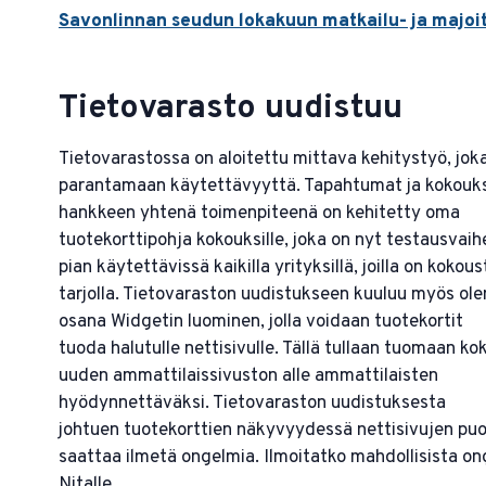
Savonlinnan seudun lokakuun matkailu- ja majoit
Tietovarasto uudistuu
Tietovarastossa on aloitettu mittava kehitystyö, jok
parantamaan käytettävyyttä. Tapahtumat ja kokouks
hankkeen yhtenä toimenpiteenä on kehitetty oma
tuotekorttipohja kokouksille, joka on nyt testausvaih
pian käytettävissä kaikilla yrityksillä, joilla on kokous
tarjolla. Tietovaraston uudistukseen kuuluu myös ol
osana Widgetin luominen, jolla voidaan tuotekortit
tuoda halutulle nettisivulle. Tällä tullaan tuomaan k
uuden ammattilaissivuston alle ammattilaisten
hyödynnettäväksi. Tietovaraston uudistuksesta
johtuen tuotekorttien näkyvyydessä nettisivujen puo
saattaa ilmetä ongelmia. Ilmoitatko mahdollisista o
Nitalle.