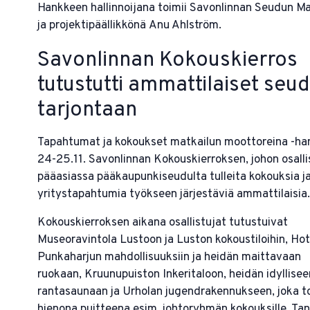
Hankkeen hallinnoijana toimii Savonlinnan Seudun Ma
ja projektipäällikkönä Anu Ahlström.
Savonlinnan Kokouskierros
tutustutti ammattilaiset seu
tarjontaan
Tapahtumat ja kokoukset matkailun moottoreina -han
24-25.11. Savonlinnan Kokouskierroksen, johon osalli
pääasiassa pääkaupunkiseudulta tulleita kokouksia ja 
yritystapahtumia työkseen järjestäviä ammattilaisia.
Kokouskierroksen aikana osallistujat tutustuivat
Museoravintola Lustoon ja Luston kokoustiloihin, Hote
Punkaharjun mahdollisuuksiin ja heidän maittavaan
ruokaan, Kruunupuiston Inkeritaloon, heidän idyllisee
rantasaunaan ja Urholan jugendrakennukseen, joka t
hienona puitteena esim. johtoryhmän kokouksille. T