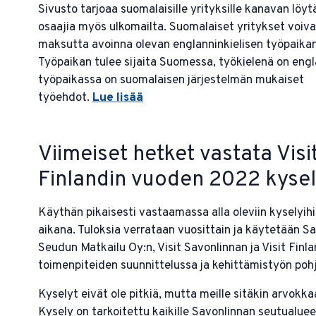
Sivusto tarjoaa suomalaisille yrityksille kanavan löytä
osaajia myös ulkomailta. Suomalaiset yritykset voiva
maksutta avoinna olevan englanninkielisen työpaikan
Työpaikan tulee sijaita Suomessa, työkielenä on engla
työpaikassa on suomalaisen järjestelmän mukaiset
työehdot.
Lue lisää
Viimeiset hetket vastata Visi
Finlandin vuoden 2022 kysel
Käythän pikaisesti vastaamassa alla oleviin kyselyih
aikana. Tuloksia verrataan vuosittain ja käytetään S
Seudun Matkailu Oy:n, Visit Savonlinnan ja Visit Finla
toimenpiteiden suunnittelussa ja kehittämistyön poh
Kyselyt eivät ole pitkiä, mutta meille sitäkin arvokk
Kysely on tarkoitettu kaikille Savonlinnan seutualuee