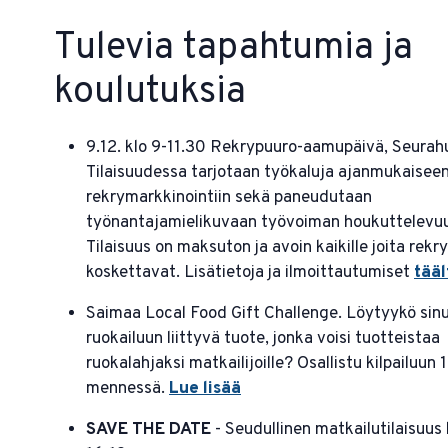
Tulevia tapahtumia ja
koulutuksia
9.12. klo 9-11.30 Rekrypuuro-aamupäivä, Seurah
Tilaisuudessa tarjotaan työkaluja ajanmukaisee
rekrymarkkinointiin sekä paneudutaan
työnantajamielikuvaan työvoiman houkuttelevuu
Tilaisuus on maksuton ja avoin kaikille joita rekry
koskettavat. Lisätietoja ja ilmoittautumiset
tääl
Saimaa Local Food Gift Challenge. Löytyykö sinu
ruokailuun liittyvä tuote, jonka voisi tuotteistaa
ruokalahjaksi matkailijoille? Osallistu kilpailuun 1
mennessä.
Lue lisää
SAVE THE DATE
- Seudullinen matkailutilaisuus k