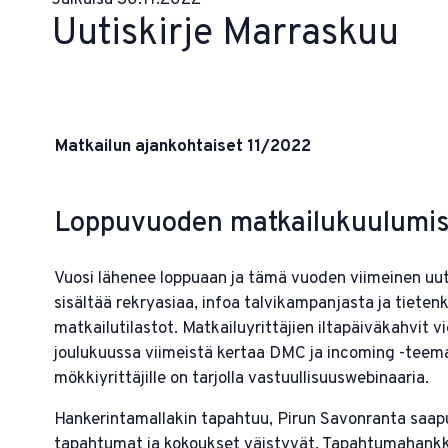
Uutiskirje Marraskuu
Matkailun ajankohtaiset 11/2022
Loppuvuoden matkailukuulumis
Vuosi lähenee loppuaan ja tämä vuoden viimeinen uut
sisältää rekryasiaa, infoa talvikampanjasta ja tieten
matkailutilastot. Matkailuyrittäjien iltapäiväkahvit v
joulukuussa viimeistä kertaa DMC ja incoming -teema
mökkiyrittäjille on tarjolla vastuullisuuswebinaaria.
Hankerintamallakin tapahtuu, Pirun Savonranta saap
tapahtumat ja kokoukset väistyvät. Tapahtumahank