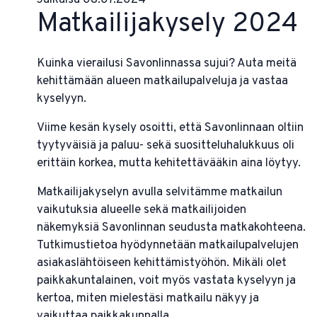
Matkailijakysely 2024
Kuinka vierailusi Savonlinnassa sujui? Auta meitä
kehittämään alueen matkailupalveluja ja vastaa
kyselyyn.
Viime kesän kysely osoitti, että Savonlinnaan oltiin
tyytyväisiä ja paluu- sekä suositteluhalukkuus oli
erittäin korkea, mutta kehitettävääkin aina löytyy.
Matkailijakyselyn avulla selvitämme matkailun
vaikutuksia alueelle sekä matkailijoiden
näkemyksiä Savonlinnan seudusta matkakohteena.
Tutkimustietoa hyödynnetään matkailupalvelujen
asiakaslähtöiseen kehittämistyöhön. Mikäli olet
paikkakuntalainen, voit myös vastata kyselyyn ja
kertoa, miten mielestäsi matkailu näkyy ja
vaikuttaa paikkakunnalla.