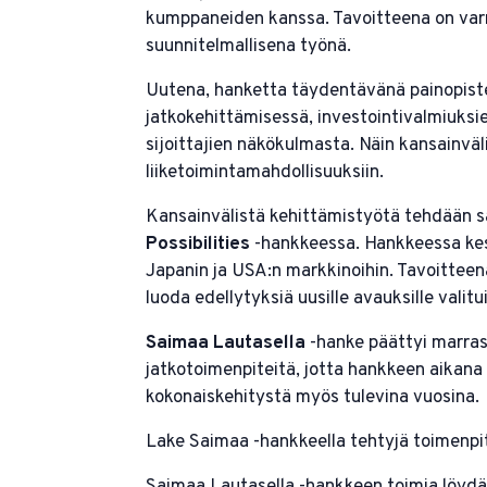
kumppaneiden kanssa. Tavoitteena on varm
suunnitelmallisena työnä.
Uutena, hanketta täydentävänä painopiste
jatkokehittämisessä, investointivalmiuks
sijoittajien näkökulmasta. Näin kansainväl
liiketoimintamahdollisuuksiin.
Kansainvälistä kehittämistyötä tehdään 
Possibilities
-hankkeessa. Hankkeessa kesk
Japanin ja USA:n markkinoihin. Tavoitteena
luoda edellytyksiä uusille avauksille valitu
Saimaa Lautasella
-hanke päättyi marras
jatkotoimenpiteitä, jotta hankkeen aikana
kokonaiskehitystä myös tulevina vuosina.
Lake Saimaa -hankkeella tehtyjä toimenpit