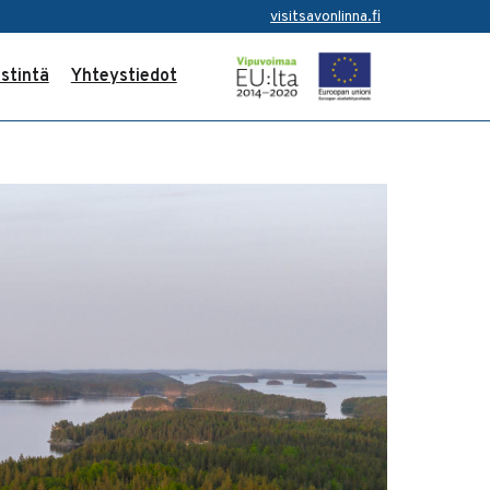
visitsavonlinna.fi
stintä
Yhteystiedot