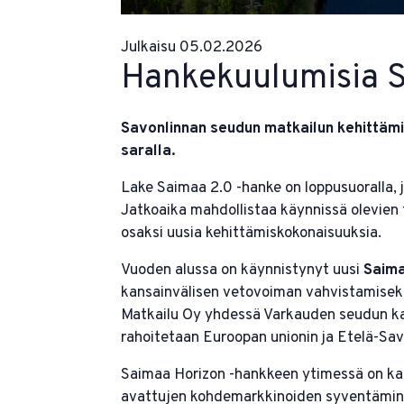
Julkaisu 05.02.2026
Hankekuulumisia 
Savonlinnan seudun matkailun kehittämi
saralla.
Lake Saimaa 2.0 -hanke on loppusuoralla, 
Jatkoaika mahdollistaa käynnissä olevien t
osaksi uusia kehittämiskokonaisuuksia.
Vuoden alussa on käynnistynyt uusi
Saima
kansainvälisen vetovoiman vahvistamiseks
Matkailu Oy yhdessä Varkauden seudun kan
rahoitetaan Euroopan unionin ja Etelä-Sav
Saimaa Horizon -hankkeen ytimessä on ka
avattujen kohdemarkkinoiden syventäminen