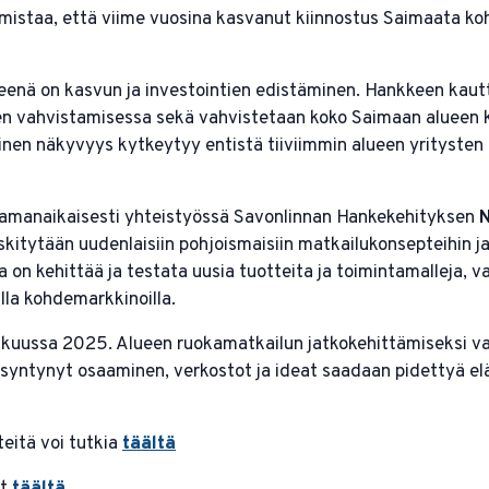
istaa, että viime vuosina kasvanut kiinnostus Saimaata koh
enä on kasvun ja investointien edistäminen. Hankkeen kautt
ien vahvistamisessa sekä vahvistetaan koko Saimaan alueen k
inen näkyvyys kytkeytyy entistä tiiviimmin alueen yritysten 
samanaikaisesti yhteistyössä Savonlinnan Hankekehityksen
N
itytään uudenlaisiin pohjoismaisiin matkailukonsepteihin ja
 on kehittää ja testata uusia tuotteita ja toimintamalleja, v
illa kohdemarkkinoilla.
kuussa 2025. Alueen ruokamatkailun jatkokehittämiseksi val
 syntynyt osaaminen, verkostot ja ideat saadaan pidettyä e
eitä voi tutkia
täältä