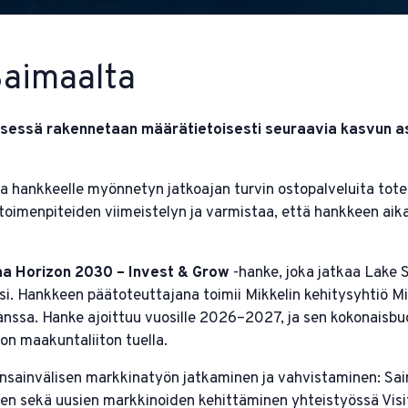
Saimaalta
sessä rakennetaan määrätietoisesti seuraavia kasvun as
ja hankkeelle myönnetyn jatkoajan turvin ostopalveluita to
oimenpiteiden viimeistelyn ja varmistaa, että hankkeen aikan
a Horizon 2030 – Invest & Grow
-hanke, joka jatkaa Lake 
i. Hankkeen päätoteuttajana toimii Mikkelin kehitysyhtiö M
ssa. Hanke ajoittuu vuosille 2026–2027, ja sen kokonaisbudj
on maakuntaliiton tuella.
nsainvälisen markkinatyön jatkaminen ja vahvistaminen: Sa
 sekä uusien markkinoiden kehittäminen yhteistyössä Visit 