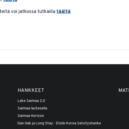
ät
täältä
itä voi jatkossa tutkailla
täältä
Y
HANKKEET
MAT
Lake Saimaa 2.0
Saimaa lautasella
Saimaa Horizon
Dan Hak ja Long Stay - Etelä-Korea Selvityshanke