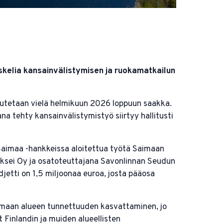
kelia kansainvälistymisen ja ruokamatkailun
teutetaan vielä helmikuun 2026 loppuun saakka.
a tehty kansainvälistymistyö siirtyy hallitusti
Saimaa -hankkeissa aloitettua työtä Saimaan
iksei Oy ja osatoteuttajana Savonlinnan Seudun
etti on 1,5 miljoonaa euroa, josta pääosa
imaan alueen tunnettuuden kasvattaminen, jo
Finlandin ja muiden alueellisten