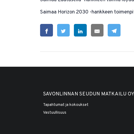
Saimaa Lautasella -hankkeen toimia löyd
Saimaa Horizon 2030 -hankkeen toimenpite
SAVONLINNAN SEUDUN MATKAILU O
Tapahtumat ja kokoukset
Vastuullisuus