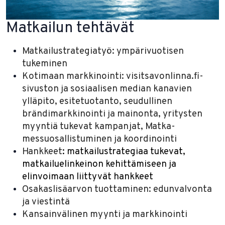
Matkailun tehtävät
Matkailustrategiatyö: ympärivuotisen
tukeminen
Kotimaan markkinointi: visitsavonlinna.fi-
sivuston ja sosiaalisen median kanavien
ylläpito, esitetuotanto, seudullinen
brändimarkkinointi ja mainonta, yritysten
myyntiä tukevat kampanjat, Matka-
messuosallistuminen ja koordinointi
Hankkeet
​: matkailustrategiaa tukevat,
matkailuelinkeinon kehittämiseen ja
elinvoimaan liittyvät hankkeet
​​Osakaslisäarvon
tuottaminen: edunvalvonta
ja viestintä
Kansainvälinen myynti ja markkinointi