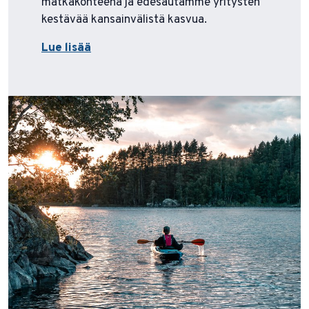
matkakohteena ja edesautamme yritysten
kestävää kansainvälistä kasvua.
Lue lisää